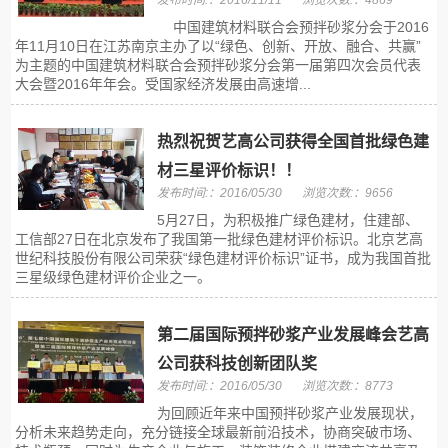
发布时间:：2016/11/11
浏览次数:：4869
中国建筑材料联合会预拌砂浆分会于2016
年11月10日在江苏南京主办了以“绿色、创新、开放、融合、共赢”
为主题的中国建筑材料联合会预拌砂浆分会第一届第四次会员代表
大会暨2016年年会。受国家经济发展由高速增...
热烈祝贺艺高公司获得全国首批绿色建
材三星评价标识！！
发布时间:：2016/05/30
浏览次数:：9656
5月27日，为积极推广绿色建材，住建部、
工信部27日在北京发布了我国第一批绿色建材评价标识。北京艺高
世纪科技股份有限公司荣获“绿色建材评价标识”证书，成为我国首批
三星级绿色建材评价企业之一。
第二届国际预拌砂浆产业发展峰会艺高
公司获科技创新团队奖
发布时间:：2016/05/30
浏览次数:：8773
为回顾近年来中国预拌砂浆产业发展现状，
分析未来趋势走向，充分链接全球最新前沿技术，协商突破市场、