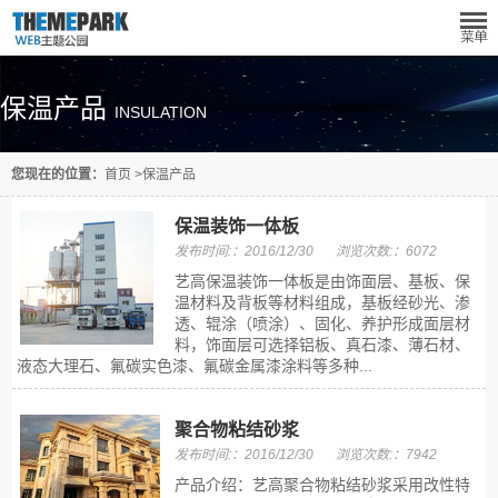
保温产品
INSULATION
您现在的位置：
首页
>
保温产品
保温装饰一体板
发布时间:：2016/12/30
浏览次数:：6072
艺高保温装饰一体板是由饰面层、基板、保
温材料及背板等材料组成，基板经砂光、渗
透、辊涂（喷涂）、固化、养护形成面层材
料，饰面层可选择铝板、真石漆、薄石材、
液态大理石、氟碳实色漆、氟碳金属漆涂料等多种...
聚合物粘结砂浆
发布时间:：2016/12/30
浏览次数:：7942
产品介绍：艺高聚合物粘结砂浆采用改性特