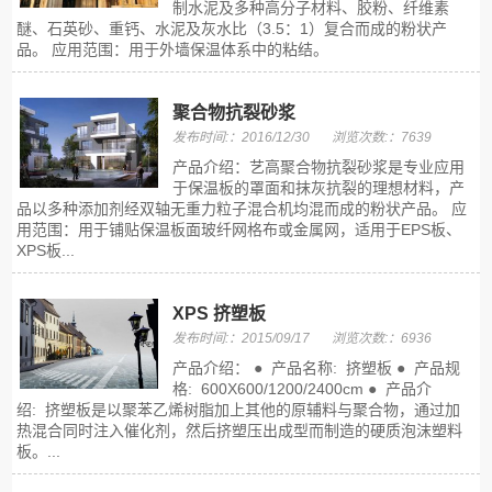
制水泥及多种高分子材料、胶粉、纤维素
醚、石英砂、重钙、水泥及灰水比（3.5：1）复合而成的粉状产
品。 应用范围：用于外墙保温体系中的粘结。
聚合物抗裂砂浆
发布时间:：2016/12/30
浏览次数:：7639
产品介绍：艺高聚合物抗裂砂浆是专业应用
于保温板的罩面和抹灰抗裂的理想材料，产
品以多种添加剂经双轴无重力粒子混合机均混而成的粉状产品。 应
用范围：用于铺贴保温板面玻纤网格布或金属网，适用于EPS板、
XPS板...
XPS 挤塑板
发布时间:：2015/09/17
浏览次数:：6936
产品介绍： ● 产品名称: 挤塑板 ● 产品规
格: 600X600/1200/2400cm ● 产品介
绍: 挤塑板是以聚苯乙烯树脂加上其他的原辅料与聚合物，通过加
热混合同时注入催化剂，然后挤塑压出成型而制造的硬质泡沫塑料
板。...